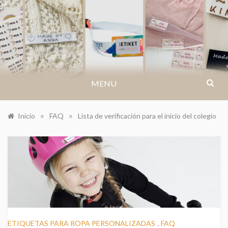
Saltar
al
IKASTETIKETT.NO
Få inspirasjon til arrangementer, kreative
contenido
ideer eller finn svar på dine spørsmål og
vanlige spørsmål.
MENU
»
»
Inicio
FAQ
Lista de verificación para el inicio del colegio
ETIQUETAS PARA ROPA PERSONALIZADAS
,
FAQ