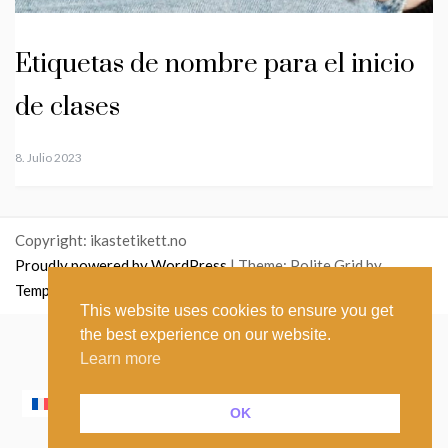
Etiquetas de nombre para el inicio
de clases
8. Julio 2023
Copyright: ikastetikett.no
Proudly powered by WordPress
|
Theme: Polite Grid by
Template Sell
.
This website uses cookies to ensure you get
the best experience on our website.
English
(
Inglés
)
Norsk bokmål
(
Bokmål
)
Learn more
Polski
(
Polaco
)
Nederlands
(
Holandés
)
Français
(
Francés
)
Íslenska
(
Islandés
)
Italiano
OK
Español