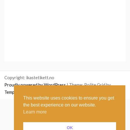
Copyright: ikastetikett.no
Proudly powered by WordPress
|
Theme: Polite Grid by
Template Sell
.
This website uses cookies to ensure you get
the best experience on our website.
English
(
Inglés
)
Norsk bokmål
(
Bokmål
)
Learn more
Polski
(
Polaco
)
Nederlands
(
Holandés
)
Suomi
(
Finlandés
)
Français
(
Francés
)
OK