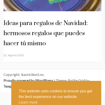
Ideas para regalos de Navidad:
hermosos regalos que puedes
hacer tú mismo
22. Agosto 2023
Copyright: ikastetikett.no
Proudly powered by WordPress
|
Theme: Polite Grid by
Template Sell
.
This website uses cookies to ensure you get
the best experience on our website.
English
(
Inglés
)
Norsk bokmål
(
Bokmål
)
Learn more