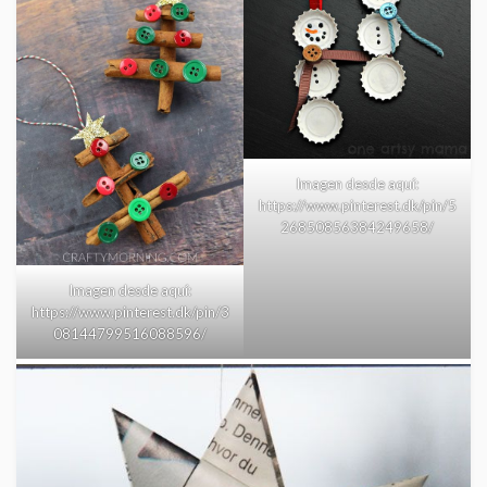
Imagen desde aquí:
https://www.pinterest.dk/pin/5
26850856384249658/
Imagen desde aquí:
https://www.pinterest.dk/pin/3
08144799516088596/