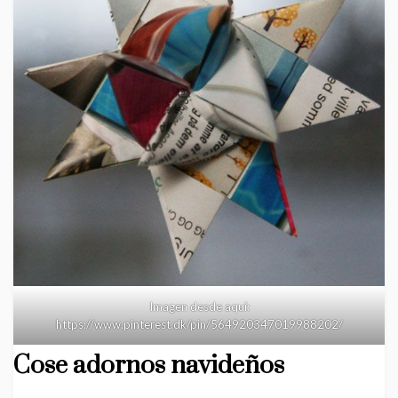
Imagen desde aquí:
https://www.pinterest.dk/pin/564920347019988202/
Cose adornos navideños