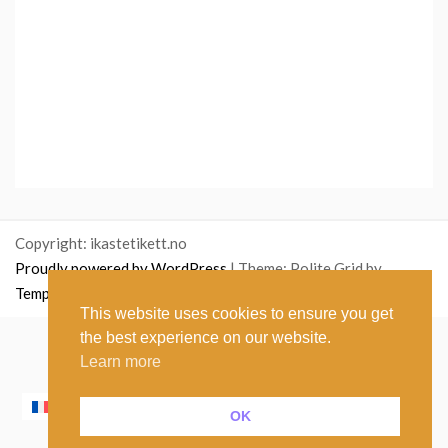
Copyright: ikastetikett.no
Proudly powered by WordPress
|
Theme: Polite Grid by
Template Sell
.
This website uses cookies to ensure you get
the best experience on our website.
English
(
Inglés
)
Norsk bokmål
(
Bokmål
)
Learn more
Polski
(
Polaco
)
Suomi
(
Finlandés
)
Français
(
Francés
)
Íslenska
(
Islandés
)
Italiano
OK
Español